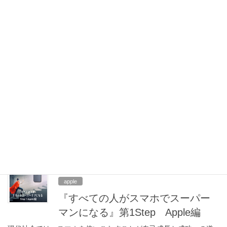
「長押し」になります。 初めてその […]
2025年11月21日
ai
夫婦で行く、AIが作った“三島1泊2
日旅”…本当に“使える”の？【計画
編】
AIで旅行プランを作成し、実際に旅行してみます！ 今回は、、AI
で夫婦ふたりの三島旅行旅行プランを作成し、実際に体験してみ
ようと思います。 使用したのは、Twitter（X）グループのAIツール
「Grok」です。 実際の […]
2024年10月14日
apple
『すべての人がスマホでスーパー
マンになる』第1Step Apple編